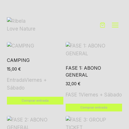
Saltar
al
contenido
TICKETS
CAMPING
FASE 1: ABONO
15,00
€
GENERAL
Entrada
Viernes +
32,00
€
Sábado
FASE 1
Viernes + Sábado
Comprar entrada
Comprar entrada