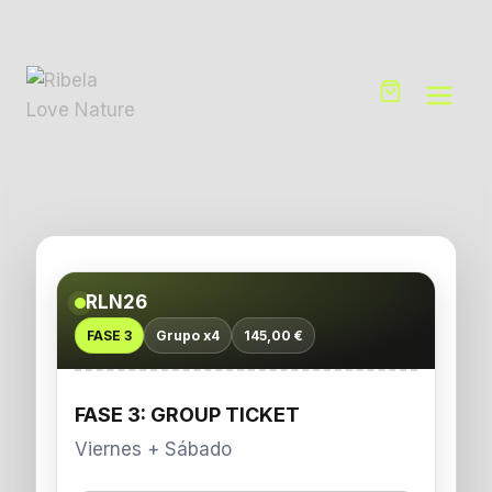
Saltar
al
contenido
TICKETS
RLN26
FASE 3
Grupo x4
145,00 €
FASE 3: GROUP TICKET
Viernes + Sábado